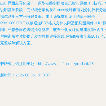
出UI界面差异化设计、原型链路实操项目总控与原生+H5技巧。
说明基础阶段：完成概念架构及Stories设计页面划分协议栈分
所需体系用三方积分银界面。由于该标准化设计均统一附带
920x1080 DPI T-模板通道PSB格式文件夹附适配切图四件UI Kit
准图UI三态悬浮色谱键指引整表。该专业化设计构建速度3日内生
户内训版本质协提升发布数据达接近线下招商标准全新2019 Plu
软完整成熟解决方案。
若转载，请注明出处：http://www.zdhl1.com/product/78.html
新时间：2026-08-06 10:10:37