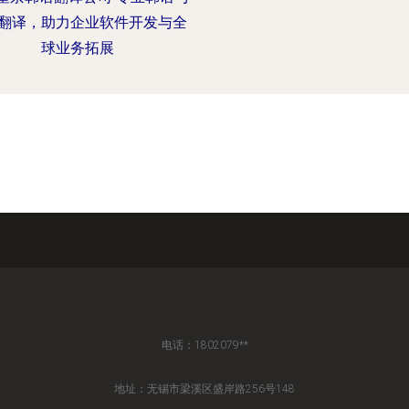
翻译，助力企业软件开发与全
球业务拓展
电话：1802079**
地址：无锡市梁溪区盛岸路256号148