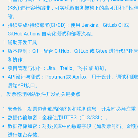
(K8s)
进行容器编排，可实现微服务架构下的高可用和弹性
缩。
持续集成/持续部署(CI/CD)
：使用
Jenkins
、
GitLab CI
或
GitHub Actions
自动化测试和部署流程。
辅助开发工具
版本控制
：
Git
，配合
GitHub
、
GitLab
或
Gitee
进行代码托
和协作。
项目管理与协作
：
Jira
、
Trello
、
飞书
或
钉钉
。
API设计与测试
：
Postman
或
Apifox
，用于设计、调试和测
后端API接口。
二、 发票整理网站软件开发的关键要点
安全性
：发票包含敏感的财务和税务信息。开发时必须注重
数据传输加密
：全程使用HTTPS（TLS/SSL）。
数据存储加密
：对数据库中的敏感字段（如发票号码、金额
进行加密存储。