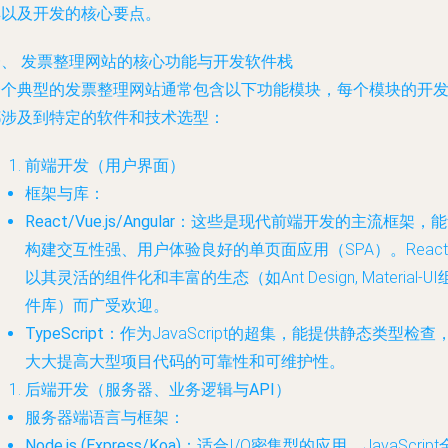
具以及开发的核心要点。
一、 发票整理网站的核心功能与开发软件栈
一个典型的发票整理网站通常包含以下功能模块，每个模块的开
都涉及到特定的软件和技术选型：
前端开发（用户界面）
框架与库
：
React/Vue.js/Angular
：这些是现代前端开发的主流框架，能
构建交互性强、用户体验良好的单页面应用（SPA）。React
以其灵活的组件化和丰富的生态（如Ant Design, Material-UI
件库）而广受欢迎。
TypeScript
：作为JavaScript的超集，能提供静态类型检查
大大提高大型项目代码的可靠性和可维护性。
后端开发（服务器、业务逻辑与API）
服务器端语言与框架
：
Node.js (Express/Koa)
：适合I/O密集型的应用，JavaScript